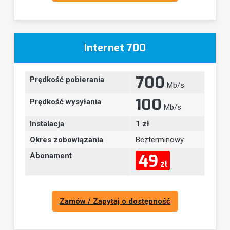
Internet 700
700
Prędkość pobierania
Mb/s
100
Prędkość wysyłania
Mb/s
Instalacja
1 zł
Okres zobowiązania
Bezterminowy
49
Abonament
zł
Zamów / Zapytaj o dostępność