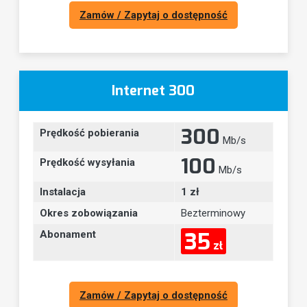
Zamów / Zapytaj o dostępność
Internet 300
300
Prędkość pobierania
Mb/s
100
Prędkość wysyłania
Mb/s
Instalacja
1 zł
Okres zobowiązania
Bezterminowy
35
Abonament
zł
Zamów / Zapytaj o dostępność