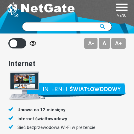
MENU
Pakiety podstawowe
JAMBOX go!
Wyszukiwarka
szukaj
szukaj
Pakiety tematyczne
JAMBOX Panel
A-
A
A+
Pakiety premium
Program TV
Internet
Dekodery
Dokumenty do pobrania
Najczęściej zadawane pytania
Umowa na 12 miesięcy
Internet światłowodowy
Sieć bezprzewodowa Wi-Fi w prezencie