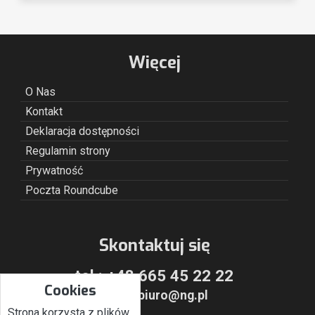
Więcej
O Nas
Kontakt
Deklaracja dostępności
Regulamin strony
Prywatność
Poczta Roundcube
Skontaktuj się
tel.:
+48 665 45 22 22
Cookies
email:
biuro@ng.pl
Strona korzysta z plików