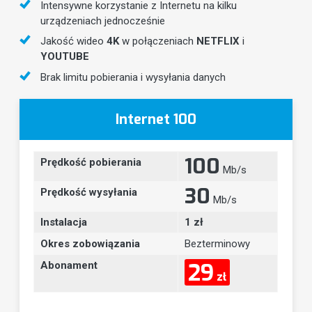
Intensywne korzystanie z Internetu na kilku
urządzeniach jednocześnie
Jakość wideo
4K
w połączeniach
NETFLIX
i
YOUTUBE
Brak limitu pobierania i wysyłania danych
Internet 100
100
Prędkość pobierania
Mb/s
30
Prędkość wysyłania
Mb/s
Instalacja
1 zł
Okres zobowiązania
Bezterminowy
29
Abonament
zł