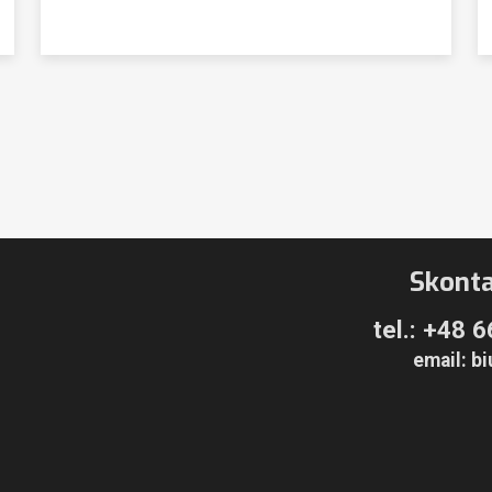
Skonta
tel.:
+48 6
email:
bi