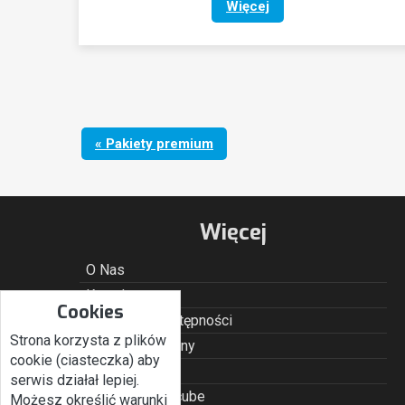
Więcej
« Pakiety premium
Więcej
O Nas
Kontakt
Cookies
Deklaracja dostępności
Strona korzysta z plików
Regulamin strony
cookie (ciasteczka) aby
Prywatność
serwis działał lepiej.
Poczta Roundcube
Możesz określić warunki