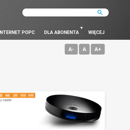
Wyszukiwarka
szukaj
szukaj
INTERNET POPC
DLA ABONENTA
WIĘCEJ
A-
A
A+